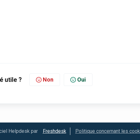
é utile ?
Non
Oui
ciel Helpdesk par
Freshdesk
Politique concernant les coo