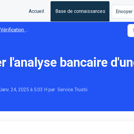
Accueil
Base de connaissances
Envoyer 
Vérification et Rapport
r l'analyse bancaire d'
Janv. 24, 2025 à 5:03 H par Service Trustii