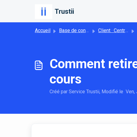
Passer au contenu principal
Trustii
Accueil
Base de connaissances
Client · Centre d'aide
Comment retire
cours
Créé par Service Trustii, Modifié le Ven, 